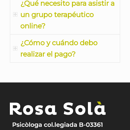
¿Qué necesito para asistir a
un grupo terapéutico
online?
¿Cómo y cuándo debo
realizar el pago?