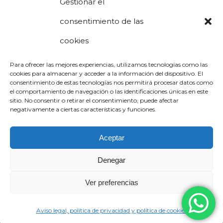
Gestionar el
Estimulación cognitiva
consentimiento de las
cookies
Psicoterapia online
Para ofrecer las mejores experiencias, utilizamos tecnologías como las
Blog
cookies para almacenar y acceder a la información del dispositivo. El
consentimiento de estas tecnologías nos permitirá procesar datos como
el comportamiento de navegación o las identificaciones únicas en este
sitio. No consentir o retirar el consentimiento, puede afectar
Contacto
negativamente a ciertas características y funciones.
Aceptar
Denegar
Avís legal, política de privacitat i política de
Ver preferencias
galetes
Aviso legal, política de privacidad y política de cookies