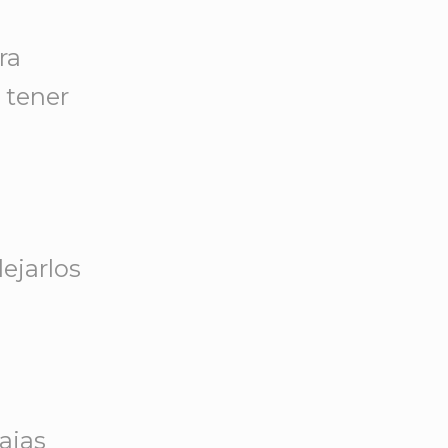
ra
 tener
ejarlos
ajas