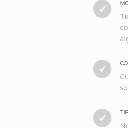
MO
Ti
co
al
CO
Cu
so
TI
No