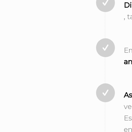
Di
, 
E
an
As
ve
Es
en