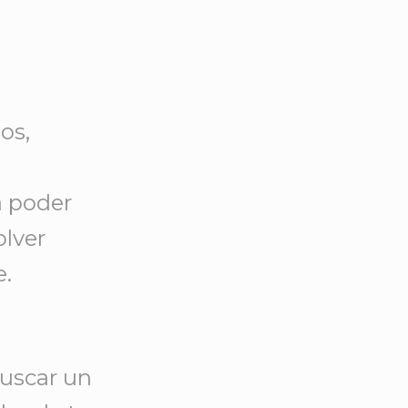
os,
a poder
olver
.
buscar un