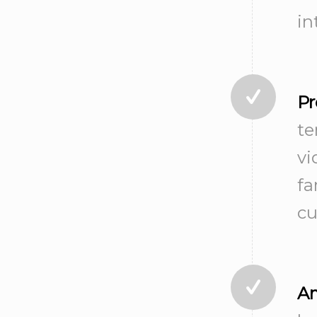
in
Pr
te
vi
fa
cu
Am