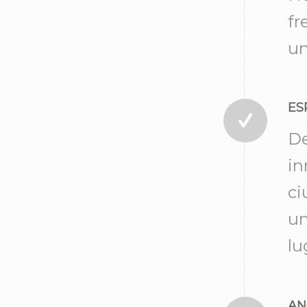
fr
un
ES
De
in
ci
un
lu
AN