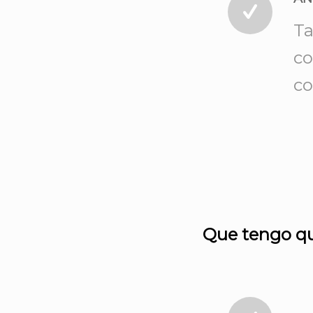
Ta
co
co
Que tengo qu