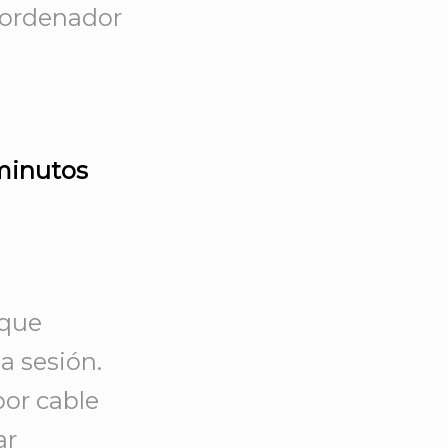
 ordenador
 minutos
 que
la sesión.
por cable
ar